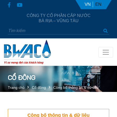
VN
EN
CÔNG TY CỔ PHẦN CẤP NƯỚC
BÀ RỊA – VŨNG TÀU
Vì sự mong đợi của khách hàng
CỔ ĐÔNG
Trang chủ
Cổ đông
Công bố thông tin & dữ liệu
Công bố thông tin & dữ liệu