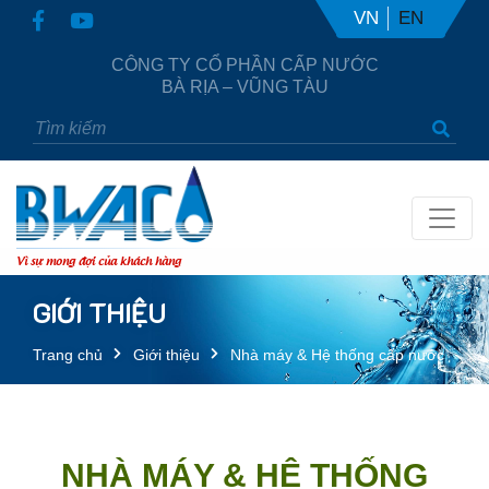
VN
EN
CÔNG TY CỔ PHẦN CẤP NƯỚC
BÀ RỊA – VŨNG TÀU
Vì sự mong đợi của khách hàng
GIỚI THIỆU
Trang chủ
Giới thiệu
Nhà máy & Hệ thống cấp nước
NHÀ MÁY & HỆ THỐNG