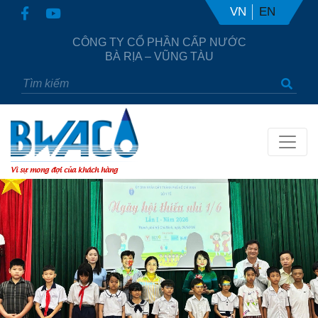
VN
EN
CÔNG TY CỔ PHẦN CẤP NƯỚC
BÀ RỊA – VŨNG TÀU
Vì sự mong đợi của khách hàng