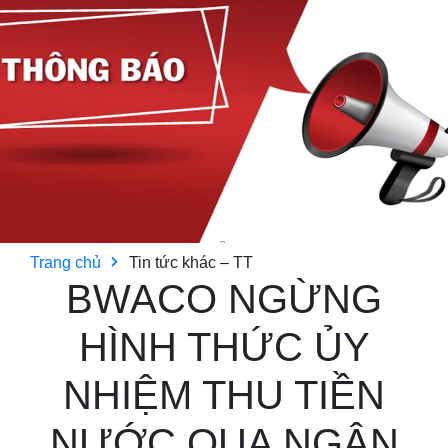
Trang chủ
Tin tức khác – TT
BWACO NGỪNG
HÌNH THỨC ỦY
NHIỆM THU TIỀN
NƯỚC QUA NGÂN