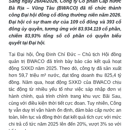
Sáng ngày 26/04/2026, Công ty Cổ phần Cấp nước
Bà Rịa – Vũng Tàu (BWACO) đã tổ chức thành
công Đại hội đồng cổ đông thường niên năm 2026.
Đại hội có sự tham dự của 109 cổ đông và 393 cổ
đông ủy quyền, tương ứng với 83.934.119 cổ phần,
chiếm 83,93% tổng số cổ phần có quyền biểu
quyết tại Đại hội.
Tại Đại hội, Ông Đinh Chí Đức – Chủ tịch Hội đồng
quản trị BWACO đã trình bày báo cáo kết quả hoạt
động SXKD năm 2025. Theo đó, công ty đã sản xuất
hơn 59,7 triệu m³ nước, đạt tổng doanh thu 825,4 tỷ
đồng. Năm qua, hoạt động SXKD của BWACO chịu
tác động từ nhiều yếu tố như việc sáp nhập đơn vị
hành chính, quá trình chỉnh trang khu vực Bãi Sau,
cùng với điều kiện thời tiết cực đoan. Tuy nhiên, Công
ty vẫn duy trì vận hành ổn định, đảm bảo cấp nước an
toàn, liên tục và đồng thời đạt kết quả tích cực với mức
chi trả cổ tức năm 2025 lên đến 20%, vượt 3% so với