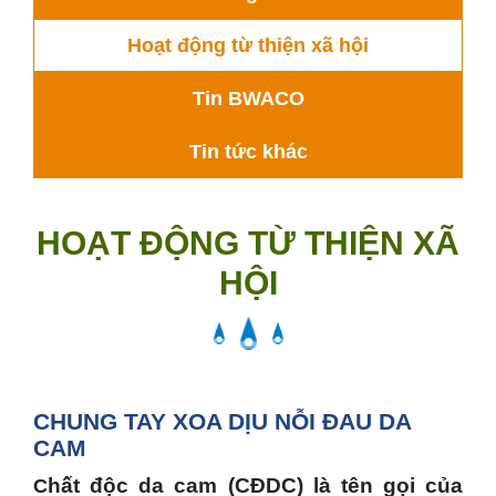
Hoạt động từ thiện xã hội
Tin BWACO
Tin tức khác
HOẠT ĐỘNG TỪ THIỆN XÃ
HỘI
CHUNG TAY XOA DỊU NỖI ĐAU DA
CAM
hất độc da cam (CĐDC) là tên gọi của
C