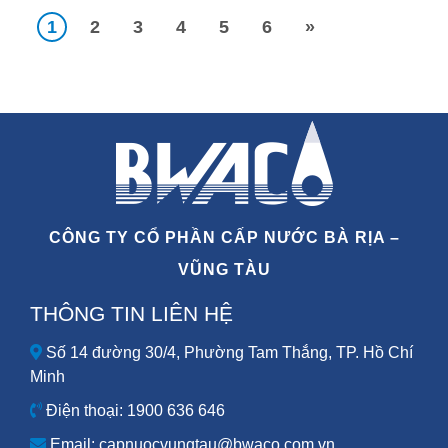
1
2
3
4
5
6
»
CÔNG TY CỔ PHẦN CẤP NƯỚC BÀ RỊA –
VŨNG TÀU
THÔNG TIN LIÊN HỆ
Số 14 đường 30/4, Phường Tam Thắng, TP. Hồ Chí
Minh
Điện thoại: 1900 636 646
Email: capnuocvungtau@bwaco.com.vn