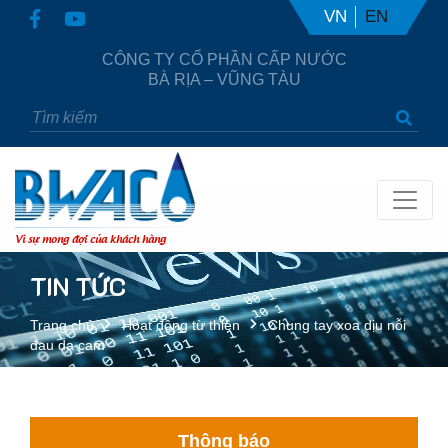
VN
EN
CÔNG TY CỔ PHẦN CẤP NƯỚC
BÀ RỊA – VŨNG TÀU
Vì sự mong đợi của khách hàng
TIN TỨC
Trang chủ
Hoạt động từ thiện
Chung tay xoa dịu nỗi
đau da cam
Thông báo