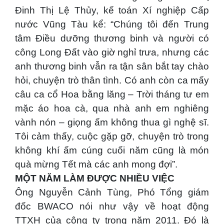
Đinh Thị Lệ Thủy, kế toán Xí nghiệp Cấp
nước Vũng Tàu kể: “Chúng tôi đến Trung
tâm Điều dưỡng thương binh và người có
công Long Đất vào giờ nghỉ trưa, nhưng các
anh thương binh vẫn ra tận sân bắt tay chào
hỏi, chuyện trò thân tình. Có anh còn ca mấy
câu ca cổ Hoa bằng lăng – Trời tháng tư em
mặc áo hoa cà, qua nhà anh em nghiêng
vành nón – giọng ấm không thua gì nghệ sĩ.
Tôi cảm thấy, cuộc gặp gỡ, chuyện trò trong
không khí ấm cúng cuối năm cũng là món
quà mừng Tết mà các anh mong đợi”.
MỘT NĂM LÀM ĐƯỢC NHIỀU VIỆC
Ông Nguyễn Cảnh Tùng, Phó Tổng giám
đốc BWACO nói như vậy về hoạt động
TTXH của công ty trong năm 2011. Đó là