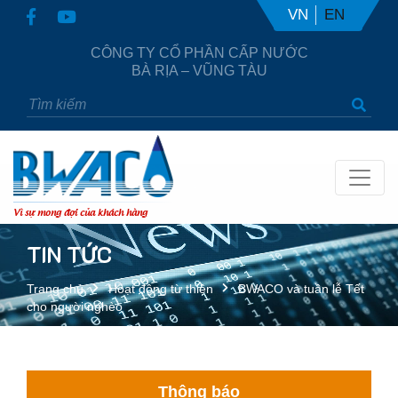
VN
EN
CÔNG TY CỔ PHẦN CẤP NƯỚC
BÀ RỊA – VŨNG TÀU
Vì sự mong đợi của khách hàng
TIN TỨC
Trang chủ
Hoạt động từ thiện
BWACO và tuần lễ Tết
cho người nghèo
Thông báo