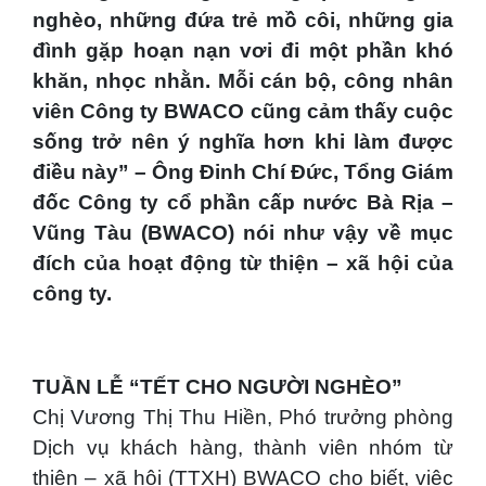
nghèo, những đứa trẻ mồ côi, những gia
đình gặp hoạn nạn vơi đi một phần khó
khăn, nhọc nhằn. Mỗi cán bộ, công nhân
viên Công ty BWACO cũng cảm thấy cuộc
sống trở nên ý nghĩa hơn khi làm được
điều này” – Ông Đinh Chí Đức, Tổng Giám
đốc Công ty cổ phần cấp nước Bà Rịa –
Vũng Tàu (BWACO) nói như vậy về mục
đích của hoạt động từ thiện – xã hội của
công ty.
TUẦN LỄ “TẾT CHO NGƯỜI NGHÈO”
Chị Vương Thị Thu Hiền, Phó trưởng phòng
Dịch vụ khách hàng, thành viên nhóm từ
thiện – xã hội (TTXH) BWACO cho biết, việc