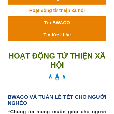
Hoạt động từ thiện xã hội
Tin BWACO
Tin tức khác
HOẠT ĐỘNG TỪ THIỆN XÃ
HỘI
BWACO VÀ TUẦN LỄ TẾT CHO NGƯỜI
NGHÈO
“Chúng tôi mong muốn giúp cho người