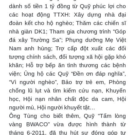
dành số tiền 1 tỷ đồng từ Quỹ phúc lợi cho
các hoạt động TTXH: Xây dựng nhà đại
đoàn kết cho hộ nghèo; Thăm các chiến sĩ
nhà giàn DK1; Tham gia chương trình “Góp
đá xây Trường Sa”; Phụng dưỡng Mẹ Việt
Nam anh hùng; Trợ cấp đột xuất các đối
tượng chính sách, đối tượng xã hội gặp khó
khăn; Hỗ trợ bếp ăn tình thương các bệnh
viện; Ủng hộ các Quỹ “Đền ơn đáp nghĩa”,
“Vì người nghèo”, Bảo trợ trẻ em, Phòng
chống lũ lụt và tìm kiếm cứu nạn, Khuyến
học, Hội nạn nhân chất độc da cam, Hội
người mù, Hội người khuyết tật…
Ông Tùng cho biết thêm, Quỹ “Tấm lòng
vàng BWACO” vừa được hình thành từ
tháng 6-2011, đã thu hút sự đóng góp tự