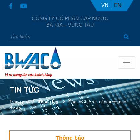
VN
EN
CÔNG TY CỔ PHẦN CẤP NƯỚC
BÀ RỊA – VŨNG TÀU
Vì sự mong đợi của khách hàng
TIN TỨC
Trang chủ
Thông báo
Các thủ tục xin cấp nước cho
dự án
Thông báo