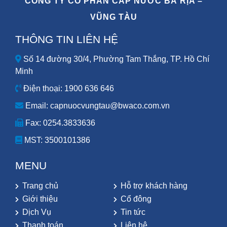
CÔNG TY CỔ PHẦN CẤP NƯỚC BÀ RỊA –
VŨNG TÀU
THÔNG TIN LIÊN HỆ
Số 14 đường 30/4, Phường Tam Thắng, TP. Hồ Chí
Minh
Điện thoại: 1900 636 646
Email: capnuocvungtau@bwaco.com.vn
Fax: 0254.3833636
MST:
3500101386
MENU
Trang chủ
Hỗ trợ khách hàng
Giới thiệu
Cổ đông
Dịch Vụ
Tin tức
Thanh toán
Liên hệ