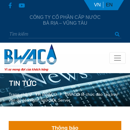
VN
EN
CÔNG TY CỔ PHẦN CẤP NƯỚC
BÀ RỊA – VŨNG TÀU
Vì sự mong đợi của khách hàng
TIN TỨC
Trang chủ
Tin BWACO
BWACO tổ chức đào tạo truy
vấn dữ liệu ngôn ngữ SQL Server
Thông báo