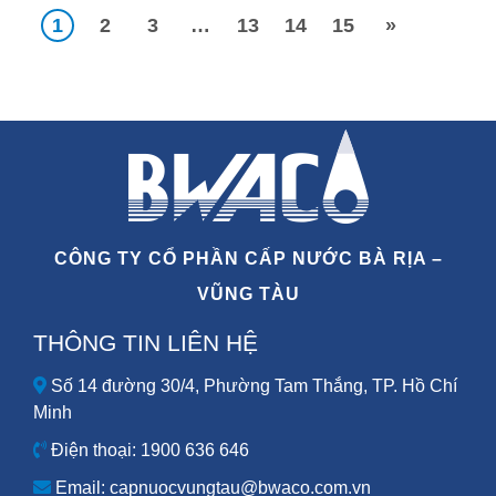
1
2
3
…
13
14
15
»
CÔNG TY CỔ PHẦN CẤP NƯỚC BÀ RỊA –
VŨNG TÀU
THÔNG TIN LIÊN HỆ
Số 14 đường 30/4, Phường Tam Thắng, TP. Hồ Chí
Minh
Điện thoại: 1900 636 646
Email: capnuocvungtau@bwaco.com.vn