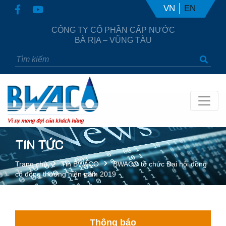
VN
EN
CÔNG TY CỔ PHẦN CẤP NƯỚC
BÀ RỊA – VŨNG TÀU
Vì sự mong đợi của khách hàng
TIN TỨC
Trang chủ
Tin BWACO
BWACO tổ chức Đại hội đồng
cổ đông thường niên năm 2019
Thông báo