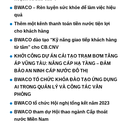
BWACO – Rèn luyện sức khỏe để làm việc hiệu
quả
Thêm một kênh thanh toán tiền nước tiện lợi
cho khách hàng
BWACO đào tạo “Kỹ năng giao tiếp khách hàng
từ tâm” cho CB.CNV
KHỞI CÔNG DỰ ÁN CẢI TẠO TRẠM BƠM TĂNG
ÁP VŨNG TÀU: NÂNG CẤP HẠ TẦNG – ĐẢM
BẢO AN NINH CẤP NƯỚC ĐÔ THỊ
BWACO TỔ CHỨC KHÓA ĐÀO TẠO ỨNG DỤNG
AI TRONG QUẢN LÝ VÀ CÔNG TÁC VĂN
PHÒNG
BWACO tổ chức Hội nghị tổng kết năm 2023
BWACO tham dự Hội thao ngành Cấp thoát
nước Miền Nam