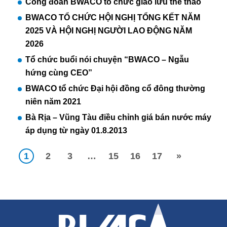
Công đoàn BWACO tổ chức giao lưu thể thao
BWACO TỔ CHỨC HỘI NGHỊ TỔNG KẾT NĂM
2025 VÀ HỘI NGHỊ NGƯỜI LAO ĐỘNG NĂM
2026
Tổ chức buổi nói chuyện “BWACO – Ngẫu
hứng cùng CEO”
BWACO tổ chức Đại hội đồng cổ đông thường
niên năm 2021
Bà Rịa – Vũng Tàu điều chỉnh giá bán nước máy
áp dụng từ ngày 01.8.2013
1
2
3
…
15
16
17
»