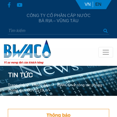
VN
EN
CÔNG TY CỔ PHẦN CẤP NƯỚC
BÀ RỊA – VŨNG TÀU
Vì sự mong đợi của khách hàng
TIN TỨC
Trang chủ
Thông báo
BWACO và công tác phòng
chống dịch COVID-19
Thông báo