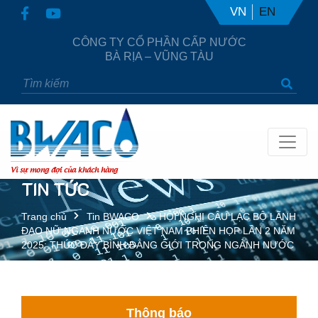
VN
EN
CÔNG TY CỔ PHẦN CẤP NƯỚC
BÀ RỊA – VŨNG TÀU
Vì sự mong đợi của khách hàng
TIN TỨC
Trang chủ
Tin BWACO
HỘI NGHỊ CÂU LẠC BỘ LÃNH
ĐẠO NỮ NGÀNH NƯỚC VIỆT NAM PHIÊN HỌP LẦN 2 NĂM
2025: THÚC ĐẨY BÌNH ĐẲNG GIỚI TRONG NGÀNH NƯỚC
Thông báo