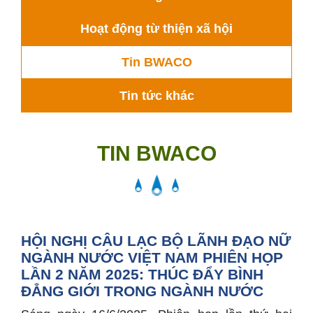
Hoạt động từ thiện xã hội
Tin BWACO
Tin tức khác
TIN BWACO
HỘI NGHỊ CÂU LẠC BỘ LÃNH ĐẠO NỮ
NGÀNH NƯỚC VIỆT NAM PHIÊN HỌP
LẦN 2 NĂM 2025: THÚC ĐẨY BÌNH
ĐẲNG GIỚI TRONG NGÀNH NƯỚC