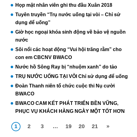
Họp mặt nhân viên ghi thu đầu Xuân 2018
Tuyên truyền “Trụ nước uống tại vòi – Chỉ sử
dụng để uống”
Giờ học ngoại khóa sinh động về bảo vệ nguồn
nước
Sôi nổi các hoạt động “Vui hội trăng rằm” cho
con em CBCNV BWACO
Nước hồ Sông Ray bị “nhuộm xanh” do tảo
TRỤ NƯỚC UỐNG TẠI VÒI Chỉ sử dụng để uống
Đoàn Thanh niên tổ chức cuộc thi Nụ cười
BWACO
BWACO CAM KẾT PHÁT TRIỂN BỀN VỮNG,
PHỤC VỤ KHÁCH HÀNG NGÀY MỘT TỐT HƠN
1
2
3
…
19
20
21
»