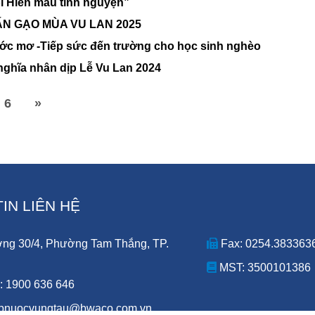
 Hiến máu tình nguyện”
N GẠO MÙA VU LAN 2025
ớc mơ -Tiếp sức đến trường cho học sinh nghèo
nghĩa nhân dịp Lễ Vu Lan 2024
6
»
IN LIÊN HỆ
ng 30/4, Phường Tam Thắng, TP.
Fax: 0254.383363
MST:
3500101386
: 1900 636 646
apnuocvungtau@bwaco.com.vn