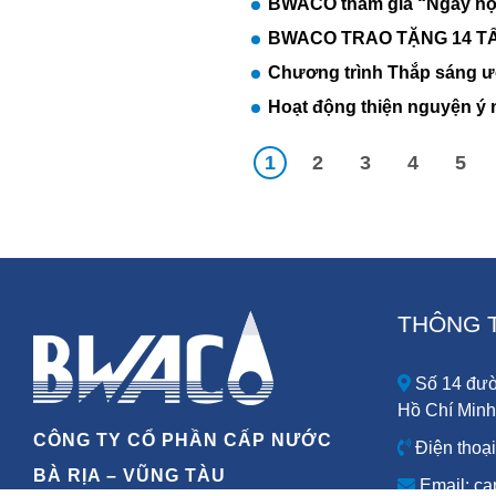
BWACO tham gia “Ngày hội
BWACO TRAO TẶNG 14 TẤ
Chương trình Thắp sáng ư
Hoạt động thiện nguyện ý 
1
2
3
4
5
THÔNG T
Số 14 đườ
Hồ Chí Minh
CÔNG TY CỔ PHẦN CẤP NƯỚC
Điện thoại
BÀ RỊA – VŨNG TÀU
Email: c