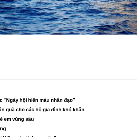
 “Ngày hội hiến máu nhân đạo”
n quà cho các hộ gia đình khó khăn
rẻ em vùng sâu
ông