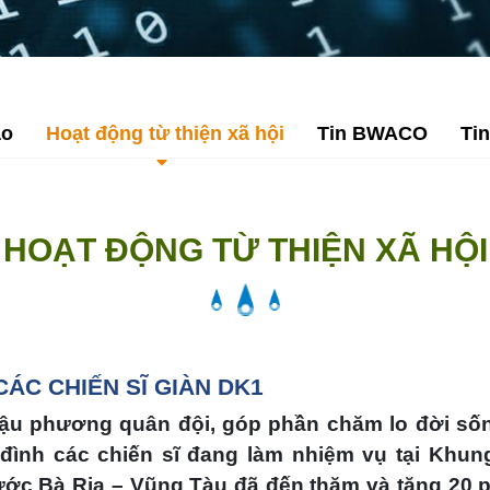
áo
Hoạt động từ thiện xã hội
Tin BWACO
Tin
HOẠT ĐỘNG TỪ THIỆN XÃ HỘI
ÁC CHIẾN SĨ GIÀN DK1
ậu phương quân đội, góp phần chăm lo đời sống
a đình các chiến sĩ đang làm nhiệm vụ tại Khun
ớc Bà Rịa – Vũng Tàu đã đến thăm và tặng 20 p