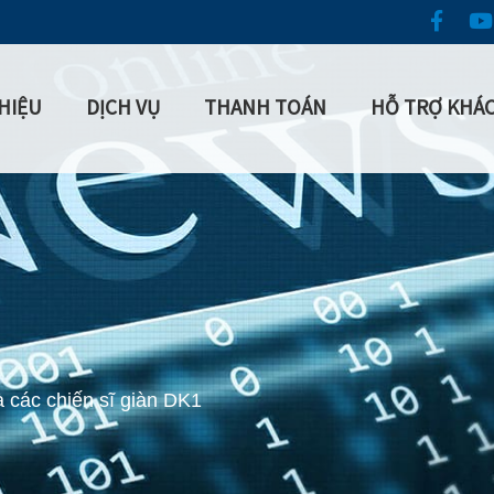
THIỆU
DỊCH VỤ
THANH TOÁN
HỖ TRỢ KHÁ
 các chiến sĩ giàn DK1