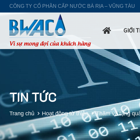
CÔNG TY CỔ PHẦN CẤP NƯỚC BÀ RỊA – VŨNG TÀU
GIỚI 
Vì sự mong đợi của khách hàng
TIN TỨC
Trang chủ
Hoạt động từ thiện
Thăm và tặng quà