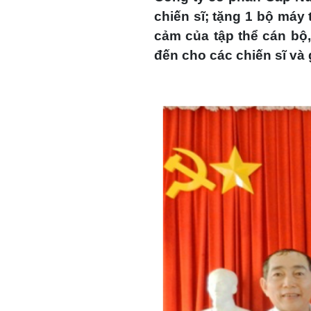
chiến sĩ; tặng 1 bộ máy 
cảm của tập thể cán b
đến cho các chiến sĩ và 