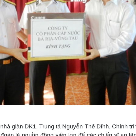
 nhà giàn DK1, Trung tá Nguyễn Thế Dĩnh, Chính trị
đoàn là nguồn động viên lớn để các chiến sĩ an tâm