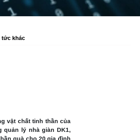
 tức khác
 vật chất tinh thần của
g quản lý nhà giàn DK1,
hần quà cho 20 gia đình