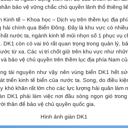
phần bảo vệ vững chắc chủ quyền lãnh thổ thiêng li
ụm Kinh tế – Khoa học – Dịch vụ trên thềm lục địa 
hải chính qua Biển Đông. Đây là khu vực có nhiều 
nhất nước ta, ngành kinh tế mũi nhọn số 1 phục vụ
c. DK1 còn có vai trò rất quan trọng trong quản lý,
ước từ xa. Các vị trí chốt giữ trên khu vực như nhữn
h và bảo vệ chủ quyền trên thềm lục địa phía Nam c
m năng tài nguyên như vậy nên vùng biển DK1 hết sứ
 triển kinh tế biển của nước ta. Song, do điều ki
y khó khăn rất lớn cho các lực lượng hải quân làm 
àn DK1 phải làm việc nơi đầu sóng ngọn gió trong
gười thân để bảo vệ chủ quyền quốc gia.
Hình ảnh giàn DK1