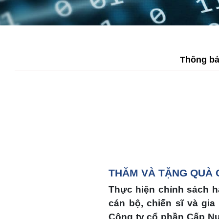
Thông b
THĂM VÀ TẶNG QUÀ C
Thực hiện chính sách h
cán bộ, chiến sĩ và gi
Công ty cổ phần Cấp Nư