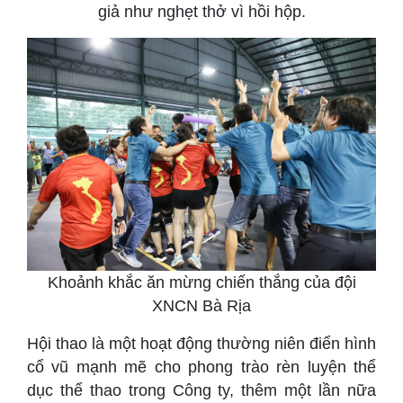
giả như nghẹt thở vì hồi hộp.
Khoảnh khắc ăn mừng chiến thắng của đội
XNCN Bà Rịa
Hội thao là một hoạt động thường niên điển hình
cổ vũ mạnh mẽ cho phong trào rèn luyện thể
dục thể thao trong Công ty, thêm một lần nữa