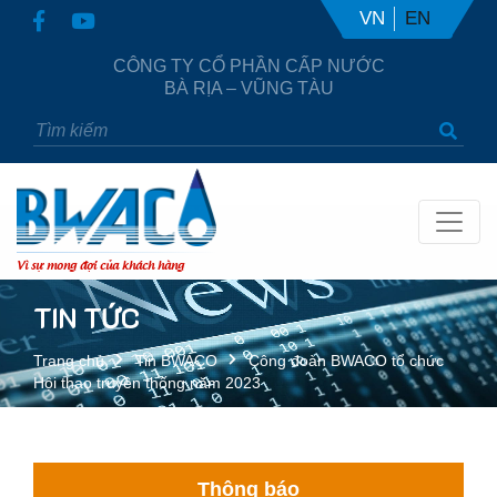
VN
EN
CÔNG TY CỔ PHẦN CẤP NƯỚC
BÀ RỊA – VŨNG TÀU
Vì sự mong đợi của khách hàng
TIN TỨC
Trang chủ
Tin BWACO
Công đoàn BWACO tổ chức
Hội thao truyền thống năm 2023
Thông báo