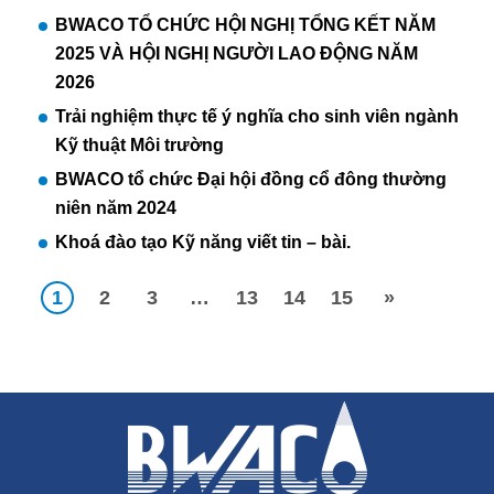
BWACO TỔ CHỨC HỘI NGHỊ TỔNG KẾT NĂM
2025 VÀ HỘI NGHỊ NGƯỜI LAO ĐỘNG NĂM
2026
Trải nghiệm thực tế ý nghĩa cho sinh viên ngành
Kỹ thuật Môi trường
BWACO tổ chức Đại hội đồng cổ đông thường
niên năm 2024
Khoá đào tạo Kỹ năng viết tin – bài.
1
2
3
…
13
14
15
»