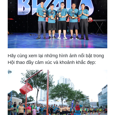
Hãy cùng xem lại những hình ảnh nổi bật trong
Hội thao đầy cảm xúc và khoảnh khắc đẹp: