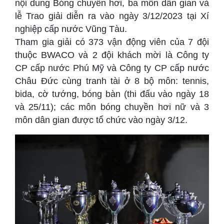
nội dung Bóng chuyền hơi, ba môn dân gian và
lễ Trao giải diễn ra vào ngày 3/12/2023 tại Xí
nghiệp cấp nước Vũng Tàu.
Tham gia giải có 373 vận động viên của 7 đội
thuộc BWACO và 2 đội khách mời là Công ty
CP cấp nước Phú Mỹ và Công ty CP cấp nước
Châu Đức cùng tranh tài ở 8 bộ môn: tennis,
bida, cờ tướng, bóng bàn (thi đấu vào ngày 18
và 25/11); các môn bóng chuyền hơi nữ và 3
môn dân gian được tổ chức vào ngày 3/12.