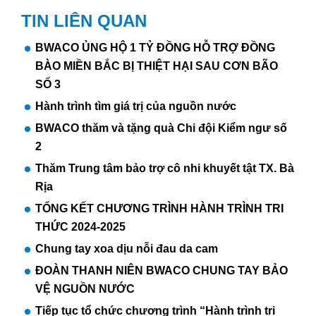
TIN LIÊN QUAN
BWACO ỦNG HỘ 1 TỶ ĐỒNG HỖ TRỢ ĐỒNG
BÀO MIỀN BẮC BỊ THIỆT HẠI SAU CƠN BÃO
SỐ 3
Hành trình tìm giá trị của nguồn nước
BWACO thăm và tặng quà Chi đội Kiểm ngư số
2
Thăm Trung tâm bảo trợ cô nhi khuyết tật TX. Bà
Rịa
TỔNG KẾT CHƯƠNG TRÌNH HÀNH TRÌNH TRI
THỨC 2024-2025
Chung tay xoa dịu nỗi đau da cam
ĐOÀN THANH NIÊN BWACO CHUNG TAY BẢO
VỆ NGUỒN NƯỚC
Tiếp tục tổ chức chương trình “Hành trình tri