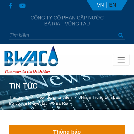
VN
EN
CÔNG TY CỔ PHẦN CẤP NƯỚC
BÀ RỊA – VŨNG TÀU
Vì sự mong đợi của khách hàng
TIN TỨC
Trang chủ
Hoạt động từ thiện
Thăm Trung tâm bảo
trợ cô nhi khuyết tật TX. Bà Rịa
Thông báo