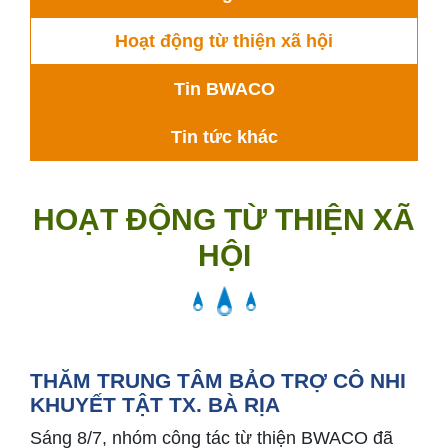
Hoạt động từ thiện xã hội
Tin BWACO
Tin tức khác
HOẠT ĐỘNG TỪ THIỆN XÃ
HỘI
THĂM TRUNG TÂM BẢO TRỢ CÔ NHI
KHUYẾT TẬT TX. BÀ RỊA
Sáng 8/7, nhóm công tác từ thiện BWACO đã