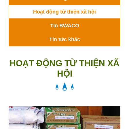
Hoạt động từ thiện xã hội
Tin BWACO
Tin tức khác
HOẠT ĐỘNG TỪ THIỆN XÃ
HỘI