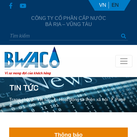
VN
EN
CÔNG TY CỔ PHẦN CẤP NƯỚC
BÀ RỊA – VŨNG TÀU
Vì sự mong đợi của khách hàng
TIN TỨC
Trang chủ
Tin tức
Hoạt động từ thiện xã hội
Page
4
Thông báo